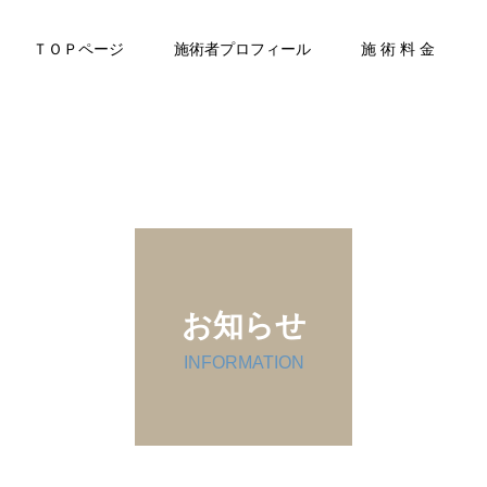
ＴＯＰページ
施術者プロフィール
施 術 料 金
お知らせ
INFORMATION