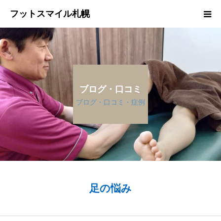
フットスマイル札幌
ＴＯＰページ
施術者プロフィール
ブログ・口コミ
施 術 料 金
ブログ・口コミ・症例
よくある質問
無料相談・ご予約希望日時＆問合せ
足の悩み