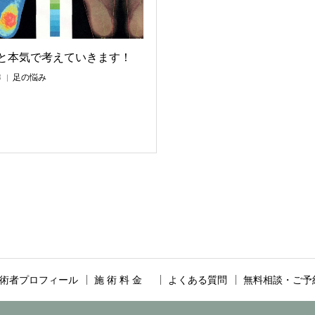
と本気で考えていきます！
3
足の悩み
術者プロフィール
施 術 料 金
よくある質問
無料相談・ご予